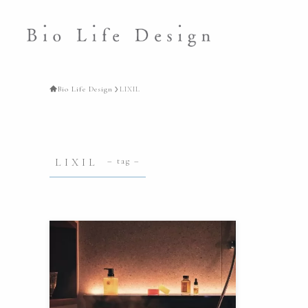
Bio Life Design
LIXIL
LIXIL
– tag –