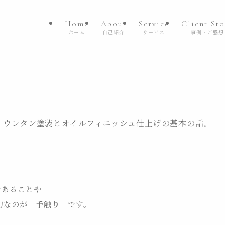
Home
About
Service
Client Sto
ホーム
自己紹介
サービス
事例・ご感想
。ウレタン塗装とオイルフィニッシュ仕上げの基本の話。
であることや
切なのが
「手触り」
です。