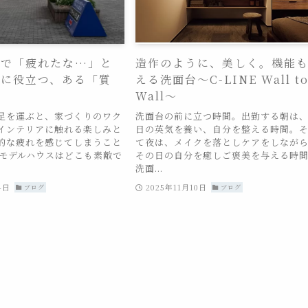
場で「疲れたな…」と
造作のように、美しく。機能
きに役立つ、ある「質
える洗面台～C-LINE Wall t
Wall～
足を運ぶと、家づくりのワク
洗面台の前に立つ時間。出勤する朝は
インテリアに触れる楽しみと
日の英気を養い、自分を整える時間。
的な疲れを感じてしまうこと
て夜は、メイクを落としケアをしなが
 モデルハウスはどこも素敵で
その日の自分を癒しご褒美を与える時
洗面...
4日
2025年11月10日
ブログ
ブログ