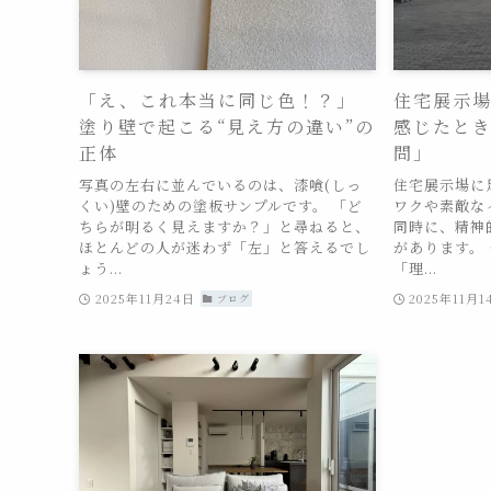
「え、これ本当に同じ色！？」
住宅展示
塗り壁で起こる“見え方の違い”の
感じたと
正体
問」
写真の左右に並んでいるのは、漆喰(しっ
住宅展示場に
くい)壁のための塗板サンプルです。 「ど
ワクや素敵な
ちらが明るく見えますか？」と尋ねると、
同時に、精神
ほとんどの人が迷わず「左」と答えるでし
があります。
ょう...
「理...
2025年11月24日
2025年11月1
ブログ