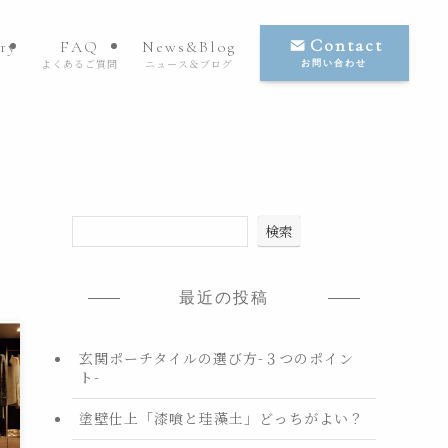
Contact
ry
FAQ
News&Blog
よくあるご質問
ニュース＆ブログ
お問い合わせ
検索
最近の投稿
玄関ポーチタイルの選び方-３つのポイン
ト-
塗壁仕上「漆喰と珪藻土」どっちがよい？